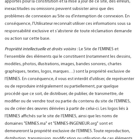
apportés pour la constitution et la mise à jour de ce site, des erreurs,
inexactitudes ou omissions peuvent subsister ainsi que des
problèmes de connexion au Site ou d'interruption de connexion. En
conséquence, l'Utilisateur reconnaît utiliser ces informations sous sa
responsabilité exclusive et s’abstenir de toute réclamation demande
ou action sur cette base.
Propriété intellectuelle et droits voisins
: Le Site de l’EMINES et
l'ensemble des éléments qui le constituent (notamment les dessins,
modèles, photos, illustrations, images, bandes sonores, chartes
graphiques, textes, logos, marques…) sont la propriété exclusive de
l’EMINES. En conséquence, il vous est interdit d'utiliser, de représenter
ou de reproduire intégralement ou partiellement, par quelque
procédé que ce soit, de distribuer, de publier, de transmettre, de
modifier ou de vendre tout ou partie du contenu du site de l’EMINES,
ou de créer des œuvres dérivées à partir de celui-ci. Les logos liés à
l’EMINES affichés sur le site de l’EMINES, ainsi que les noms de
domaines "EMINES.ma" et "EMINES-INGENIEUR.org" sont et
demeureront la propriété exclusive de l’EMINES. Toute reproduction,
distribution, transmission, modification ou utilisation de ces éléments