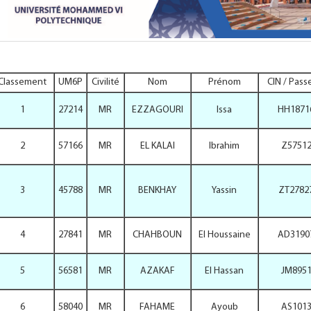
Classement
UM6P
Civilité
Nom
Prénom
CIN / Pass
1
27214
MR
EZZAGOURI
Issa
HH1871
2
57166
MR
EL KALAI
Ibrahim
Z5751
3
45788
MR
BENKHAY
Yassin
ZT2782
4
27841
MR
CHAHBOUN
El Houssaine
AD3190
5
56581
MR
AZAKAF
El Hassan
JM895
6
58040
MR
FAHAME
Ayoub
AS101