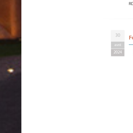
RD
30
F
avril
2024