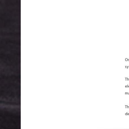
On
sy
Th
el
ma
Th
di