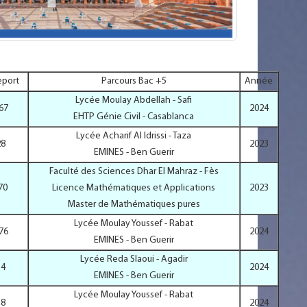
eport
Parcours Bac +5
Année
Lycée Moulay Abdellah - Safi
67
2024
EHTP Génie Civil - Casablanca
Lycée Acharif Al Idrissi - Taza
28
2023
EMINES - Ben Guerir
Faculté des Sciences Dhar El Mahraz - Fès
70
Licence Mathématiques et Applications
2023
Master de Mathématiques pures
Lycée Moulay Youssef - Rabat
76
2024
EMINES - Ben Guerir
Lycée Reda Slaoui - Agadir
14
2024
EMINES - Ben Guerir
Lycée Moulay Youssef - Rabat
38
2024