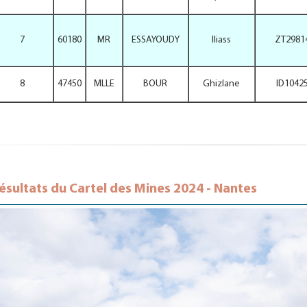
7
60180
MR
ESSAYOUDY
Iliass
ZT2981
8
47450
MLLE
BOUR
Ghizlane
ID1042
ésultats du Cartel des Mines 2024 - Nantes