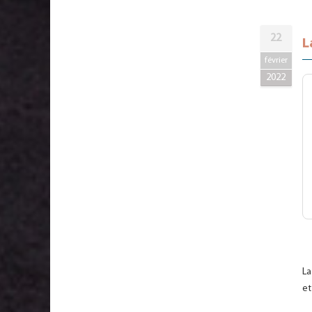
22
L
février
2022
La
et