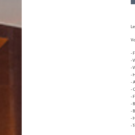
Le
Vo
- 
- 
- 
- 
- 
- 
- 
- 
- 
- 
- 