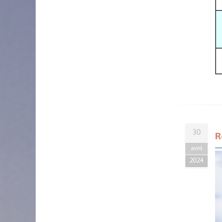
30
R
avril
2024