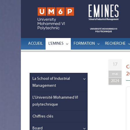
ACCUEIL
L'EMINES
FORMATION
RECHERCHE
17
C
2
mai
La School of Industrial
2024
Management
L'Université Mohammed VI
polytechnique
Chiffres clés
Board