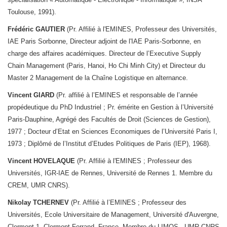
Toulouse, 1991).
Frédéric GAUTIER
(Pr. Affilié à l'EMINES, Professeur des Universités,
IAE Paris Sorbonne, Directeur adjoint de l'IAE Paris-Sorbonne, en
charge des affaires académiques. Directeur de l’Executive Supply
Chain Management (Paris, Hanoi, Ho Chi Minh City) et Directeur du
Master 2 Management de la Chaîne Logistique en alternance.
Vincent GIARD
(Pr. affilié à l’EMINES et responsable de l’année
propédeutique du PhD Industriel ; Pr. émérite en Gestion à l’Université
Paris-Dauphine, Agrégé des Facultés de Droit (Sciences de Gestion),
1977 ; Docteur d’Etat en Sciences Economiques de l’Université Paris I,
1973 ; Diplômé de l’Institut d’Etudes Politiques de Paris (IEP), 1968).
Vincent HOVELAQUE
(Pr. Affilié à l'EMINES ; Professeur des
Universités, IGR-IAE de Rennes, Université de Rennes 1. Membre du
CREM, UMR CNRS).
Nikolay TCHERNEV
(Pr. Affilié à l’EMINES ; Professeur des
Universités, Ecole Universitaire de Management, Université d'Auvergne,
Clermont 1, Clermont Ferrand, France. Membre du LIMOS - UMR CNRS