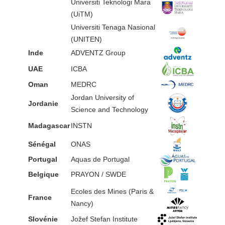
Universiti Teknologi Mara
(UiTM)
Universiti Tenaga Nasional
(UNITEN)
Inde
ADVENTZ Group
UAE
ICBA
Oman
MEDRC
Jordan University of
Jordanie
Science and Technology
Madagascar
INSTN
Sénégal
ONAS
Portugal
Aquas de Portugal
Belgique
PRAYON / SWDE
Ecoles des Mines (Paris &
France
Nancy)
Slovénie
Jožef Stefan Institute