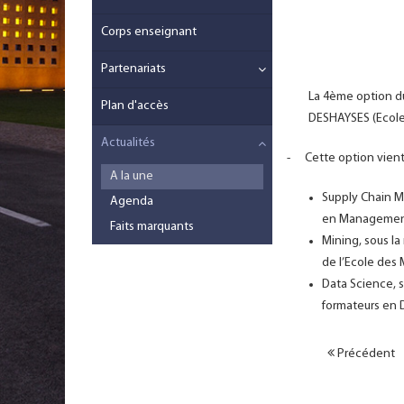
Corps enseignant
Partenariats
La 4ème option du
Plan d'accès
DESHAYSES (Ecole 
Actualités
-
Cette option vient 
A la une
Supply Chain M
Agenda
en Management 
Faits marquants
Mining, sous l
de l’Ecole des 
Data Science, 
formateurs en 
Précédent