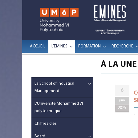
ACCUEIL
L'EMINES
FORMATION
RECHERCHE
À LA UNE
La School of Industrial
6
Management
C
S
juin
L'Université Mohammed VI
2025
polytechnique
Chiffres clés
Board