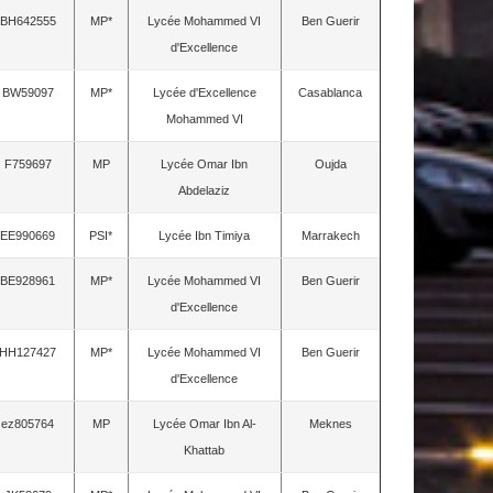
BH642555
MP*
Lycée Mohammed VI
Ben Guerir
d'Excellence
BW59097
MP*
Lycée d'Excellence
Casablanca
Mohammed VI
F759697
MP
Lycée Omar Ibn
Oujda
Abdelaziz
EE990669
PSI*
Lycée Ibn Timiya
Marrakech
BE928961
MP*
Lycée Mohammed VI
Ben Guerir
d'Excellence
HH127427
MP*
Lycée Mohammed VI
Ben Guerir
d'Excellence
ez805764
MP
Lycée Omar Ibn Al-
Meknes
Khattab