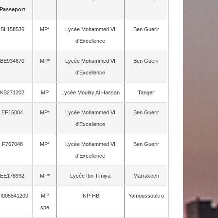
Passeport
BL158536
MP*
Lycée Mohammed VI
Ben Guerir
d'Excellence
BE934670
MP*
Lycée Mohammed VI
Ben Guerir
d'Excellence
KB271202
MP
Lycée Moulay Al Hassan
Tanger
EF15004
MP*
Lycée Mohammed VI
Ben Guerir
d'Excellence
F767048
MP*
Lycée Mohammed VI
Ben Guerir
d'Excellence
EE178992
MP*
Lycée Ibn Timiya
Marrakech
I005541200
MP
INP-HB
Yamoussoukro
spe