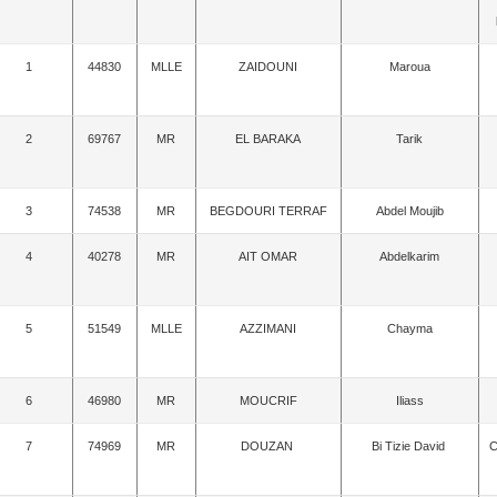
1
44830
MLLE
ZAIDOUNI
Maroua
2
69767
MR
EL BARAKA
Tarik
3
74538
MR
BEGDOURI TERRAF
Abdel Moujib
4
40278
MR
AIT OMAR
Abdelkarim
5
51549
MLLE
AZZIMANI
Chayma
6
46980
MR
MOUCRIF
Iliass
7
74969
MR
DOUZAN
Bi Tizie David
C