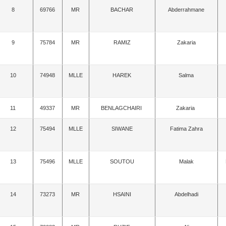
8
69766
MR
BACHAR
Abderrahmane
9
75784
MR
RAMIZ
Zakaria
10
74948
MLLE
HAREK
Salma
11
49337
MR
BENLAGCHAIRI
Zakaria
12
75494
MLLE
SIWANE
Fatima Zahra
13
75496
MLLE
SOUTOU
Malak
14
73273
MR
HSAINI
Abdelhadi