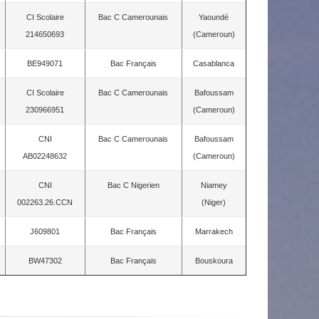
CI Scolaire
Bac C Camerounais
Yaoundé
214650693
(Cameroun)
BE949071
Bac Français
Casablanca
CI Scolaire
Bac C Camerounais
Bafoussam
230966951
(Cameroun)
CNI
Bac C Camerounais
Bafoussam
AB02248632
(Cameroun)
CNI
Bac C Nigerien
Niamey
002263.26.CCN
(Niger)
J609801
Bac Français
Marrakech
BW47302
Bac Français
Bouskoura