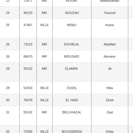
22
72477
MR
HOUAF
Abdessamad
24
48133
MR
AOUZAH
Youssef
25
47467
MLLE
NEMLI
Imane
26
73215
MR
DOUBLAL
Abdellah
26
68470
MR
MOUSAID
Aimrane
28
45152
MR
ELAMINI
Ali
28
52433
MLLE
OUDIL
Hiba
30
76078
MLLE
EL HADI
Zineb
31
55142
MR
BELGHAZAL
Ziad
32
73356
MLLE
BOUSSERRA
Ghita