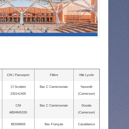
CIN / Passeport
Filière
Ville Lycée
CI Scolaire
Bac C Camerounais
Yaoundé
230141405
(Cameroun)
CNI
Bac C Camerounais
Douala
AB04845330
(Cameroun)
BE938669
Bac Français
Casablanca