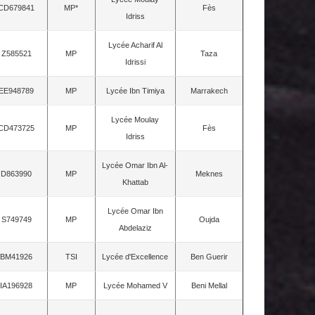
CD679841
MP*
Fès
Idriss
Lycée Acharif Al
Z585521
MP
Taza
Idrissi
EE948789
MP
Lycée Ibn Timiya
Marrakech
Lycée Moulay
CD473725
MP
Fès
Idriss
Lycée Omar Ibn Al-
D863990
MP
Meknes
Khattab
Lycée Omar Ibn
S749749
MP
Oujda
Abdelaziz
BM41926
TSI
Lycée d'Excellence
Ben Guerir
IA196928
MP
Lycée Mohamed V
Beni Mellal