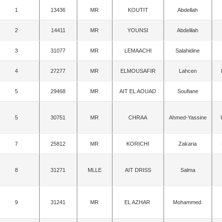
1
13436
MR
KOUTIT
Abdellah
2
14411
MR
YOUNSI
Abdelilah
3
31077
MR
LEMAACHI
Salahidine
4
27277
MR
ELMOUSAFIR
Lahcen
5
29468
MR
AIT EL AOUAD
Soufiane
5
30751
MR
CHRAA
Ahmed-Yassine
7
25812
MR
KORICHI
Zakaria
8
31271
MLLE
AIT DRISS
Salma
9
31241
MR
EL AZHAR
Mohammed