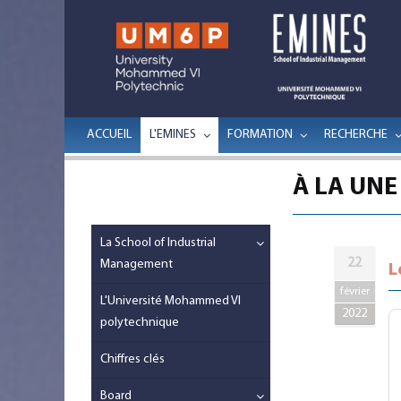
ACCUEIL
L'EMINES
FORMATION
RECHERCHE
À LA UNE
La School of Industrial
22
Management
L
février
L'Université Mohammed VI
2022
polytechnique
Chiffres clés
Board