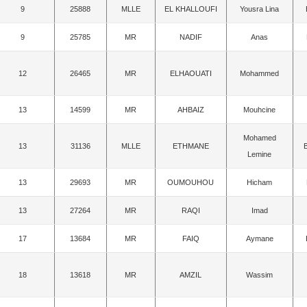
9
25888
MLLE
EL KHALLOUFI
Yousra Lina
9
25785
MR
NADIF
Anas
12
26465
MR
ELHAOUATI
Mohammed
13
14599
MR
AHBAIZ
Mouhcine
Mohamed
13
31136
MLLE
ETHMANE
Lemine
13
29693
MR
OUMOUHOU
Hicham
13
27264
MR
RAQI
Imad
17
13684
MR
FAIQ
Aymane
18
13618
MR
AMZIL
Wassim