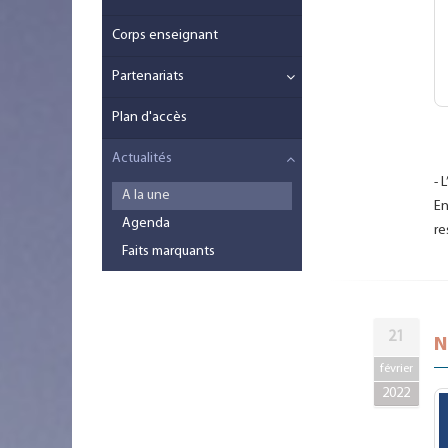
Corps enseignant
Partenariats
Plan d'accès
Actualités
-
L
A la une
En
Agenda
re
Faits marquants
21
N
février
2022