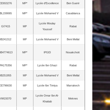
EE653276
MP*
Lycée d'Excellence
Ben Guerir
BL159065
MP*
Lycée Mohamed V
Casablanca
Lycée Moulay
GI7415
MP
Rabat
Youssef
IB241312
MP
Lycée Mohamed V
Beni Mellal
BB4774613
MP*
IPGEI
Nouakchott
PA175356
MP*
Lycée Ibn Ghazi
Rabat
IB251955
MP
Lycée Mohamed V
Beni Mellal
EE796630
MP
Lycée Ibn Timiya
Marrakech
Lycée Omar Ibn Al-
VM15070
MP
Meknes
Khattab