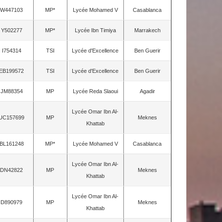
W447103
MP*
Lycée Mohamed V
Casablanca
Y502277
MP*
Lycée Ibn Timiya
Marrakech
I754314
TSI
Lycée d'Excellence
Ben Guerir
EB199572
TSI
Lycée d'Excellence
Ben Guerir
JM88354
MP
Lycée Reda Slaoui
Agadir
Lycée Omar Ibn Al-
UC157699
MP
Meknes
Khattab
BL161248
MP*
Lycée Mohamed V
Casablanca
Lycée Omar Ibn Al-
DN42822
MP
Meknes
Khattab
Lycée Omar Ibn Al-
D890979
MP
Meknes
Khattab