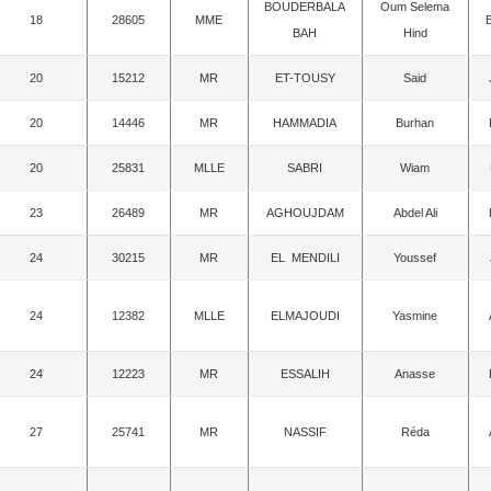
BOUDERBALA
Oum Selema
18
28605
MME
BAH
Hind
20
15212
MR
ET-TOUSY
Said
20
14446
MR
HAMMADIA
Burhan
20
25831
MLLE
SABRI
Wiam
23
26489
MR
AGHOUJDAM
Abdel Ali
24
30215
MR
EL MENDILI
Youssef
24
12382
MLLE
ELMAJOUDI
Yasmine
24
12223
MR
ESSALIH
Anasse
27
25741
MR
NASSIF
Réda