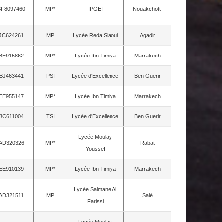
BF8097460
MP*
IPGEI
Nouakchott
JC624261
MP
Lycée Reda Slaoui
Agadir
BE915862
MP*
Lycée Ibn Timiya
Marrakech
BJ463441
PSI
Lycée d'Excellence
Ben Guerir
EE955147
MP*
Lycée Ibn Timiya
Marrakech
JC611004
TSI
Lycée d'Excellence
Ben Guerir
Lycée Moulay
AD320326
MP*
Rabat
Youssef
EE910139
MP*
Lycée Ibn Timiya
Marrakech
Lycée Salmane Al
AD321511
MP
Salé
Farissi
Lycée Moulay