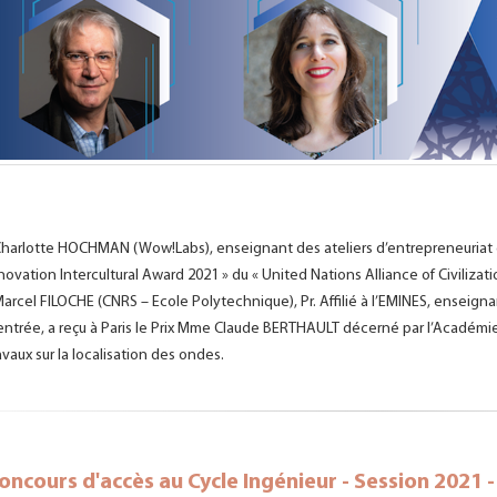
Charlotte HOCHMAN (Wow!Labs), enseignant des ateliers d’entrepreneuriat du
novation Intercultural Award 2021 » du « United Nations Alliance of Civiliz
Marcel FILOCHE (CNRS – Ecole Polytechnique), Pr. Affilié à l’EMINES, enseig
entrée, a reçu à Paris le Prix Mme Claude BERTHAULT décerné par l’Académ
avaux sur la localisation des ondes.
oncours d'accès au Cycle Ingénieur - Session 2021 -