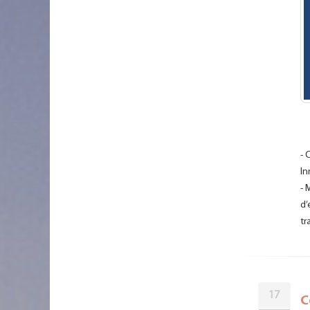
- 
In
- 
d’
tr
17
C