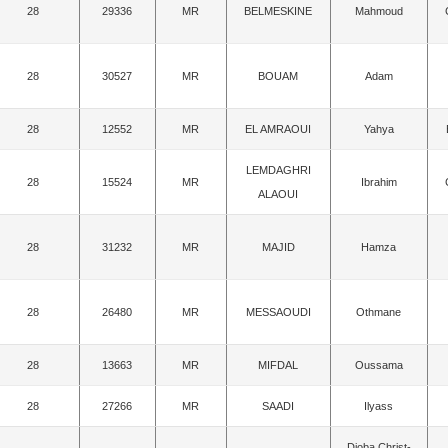
28
29336
MR
BELMESKINE
Mahmoud
28
30527
MR
BOUAM
Adam
28
12552
MR
EL AMRAOUI
Yahya
LEMDAGHRI
28
15524
MR
Ibrahim
ALAOUI
28
31232
MR
MAJID
Hamza
28
26480
MR
MESSAOUDI
Othmane
28
13663
MR
MIFDAL
Oussama
28
27266
MR
SAADI
Ilyass
Djoba Christ-