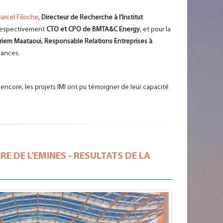
arcel Filoche
,
Directeur de Recherche à l’Institut
 respectivement
CTO et CPO de BMTA&C Energy
, et pour la
riem Maataoui
,
Responsable Relations Entreprises à
nances.
e encore, les projets IMI ont pu témoigner de leur capacité
 DE L'EMINES - RESULTATS DE LA