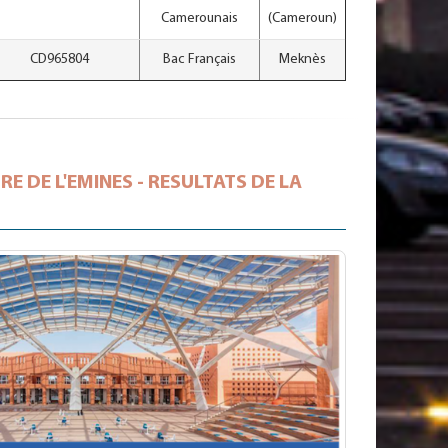
Camerounais
(Cameroun)
CD965804
Bac Français
Meknès
 DE L'EMINES - RESULTATS DE LA