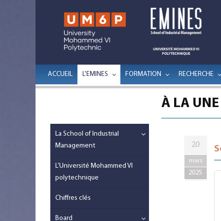
ACCUEIL
L'EMINES
FORMATION
RECHERCHE
À LA UNE
La School of Industrial
20
Management
S
mars
L'Université Mohammed VI
2025
polytechnique
Chiffres clés
Board