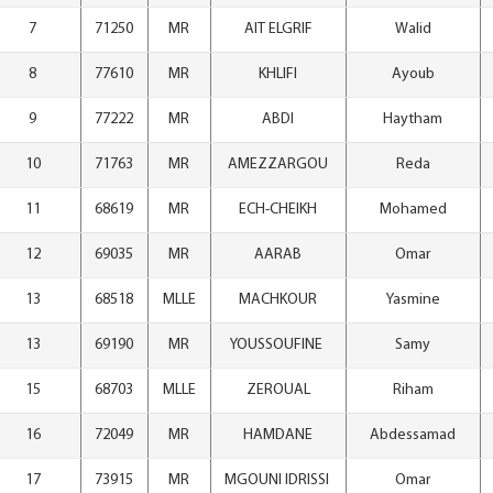
7
71250
MR
AIT ELGRIF
Walid
8
77610
MR
KHLIFI
Ayoub
9
77222
MR
ABDI
Haytham
10
71763
MR
AMEZZARGOU
Reda
11
68619
MR
ECH-CHEIKH
Mohamed
12
69035
MR
AARAB
Omar
13
68518
MLLE
MACHKOUR
Yasmine
13
69190
MR
YOUSSOUFINE
Samy
15
68703
MLLE
ZEROUAL
Riham
16
72049
MR
HAMDANE
Abdessamad
17
73915
MR
MGOUNI IDRISSI
Omar