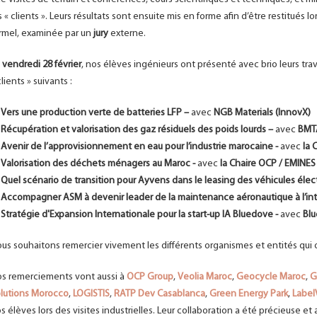
s « clients ». Leurs résultats sont ensuite mis en forme afin d’être restitués
rmel, examinée par un
jury
externe.
e
vendredi 28 février
, nos élèves ingénieurs ont présenté avec brio leurs tr
clients » suivants :
Vers une production verte de batteries LFP –
avec
NGB Materials (InnovX)
Récupération et valorisation des gaz résiduels des poids lourds –
avec
BMTA
Avenir de l’approvisionnement en eau pour l’industrie marocaine -
avec
la 
Valorisation des déchets ménagers au Maroc -
avec
la Chaire OCP / EMINES 
Quel scénario de transition pour Ayvens dans le leasing des véhicules élec
Accompagner ASM à devenir leader de la maintenance aéronautique à l’int
Stratégie d'Expansion Internationale pour la start-up IA Bluedove -
avec
Blu
us souhaitons remercier vivement les différents organismes et entités qui o
s remerciements vont aussi à
OCP Group
,
Veolia Maroc
,
Geocycle Maroc
,
G
lutions Morocco
,
LOGISTIS
,
RATP Dev Casablanca
,
Green Energy Park
,
Label
s élèves lors des visites industrielles. Leur collaboration a été précieuse e