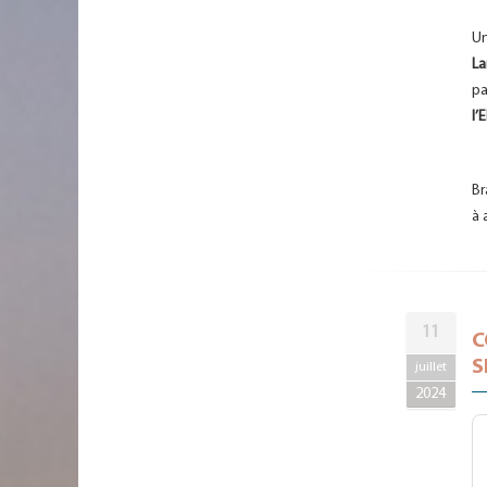
Un
La
pa
l’
Br
à 
11
C
S
juillet
2024