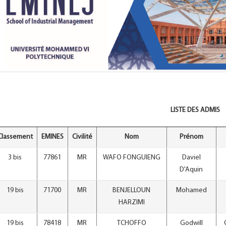
LISTE DES ADMIS
Classement
EMINES
Civilité
Nom
Prénom
3 bis
77861
MR
WAFO FONGUIENG
Daviel
D'Aquin
19 bis
71700
MR
BENJELLOUN
Mohamed
HARZIMI
19 bis
78418
MR
TCHOFFO
Godwill