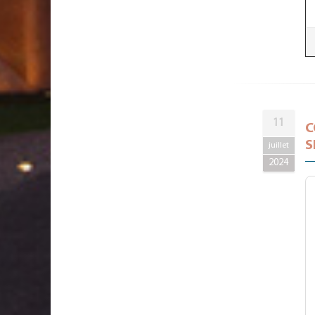
11
C
S
juillet
2024