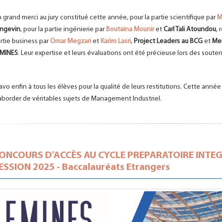
 grand merci au jury constitué cette année, pour la partie scientifique par
M
ngevin
, pour la partie ingénierie par
Boutaina Mounir
et
Carl Tali Atoundou
,
rtie business par
Omar Megzari
et
Karim Lasri
,
Project Leaders au BCG
et
Me
EMINES
. Leur expertise et leurs évaluations ont été précieuse lors des soute
avo enfin à tous les élèves pour la qualité de leurs restitutions. Cette anné
aborder de véritables sujets de Management Industriel.
ONCOURS D'ACCÈS AU CYCLE PREPARATOIRE INTEGRE
ESSION 2025 - Baccalauréats Etrangers