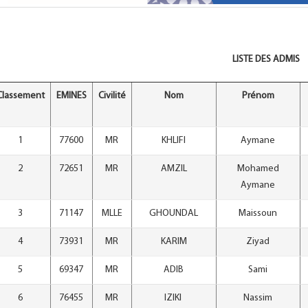
LISTE DES ADMIS
Classement
EMINES
Civilité
Nom
Prénom
1
77600
MR
KHLIFI
Aymane
2
72651
MR
AMZIL
Mohamed
Aymane
3
71147
MLLE
GHOUNDAL
Maissoun
4
73931
MR
KARIM
Ziyad
5
69347
MR
ADIB
Sami
6
76455
MR
IZIKI
Nassim