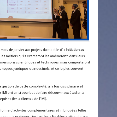
mois de janvier aux projets du module d’ «
Initiation au
e les métiers qu’ils exerceront les amèneront, dans leurs
dimensions scientifiques et techniques, mais comporteront
sques juridiques et industriels, et ce le plus souvent
 gestion de cette complexité, à la fois disciplinaire et
s IMI ont ainsi pour but de faire découvrir aux étudiants
eprises (les «
clients
» de l’IMI).
s forme d’activités complémentaires et imbriquées telles
ni-projets pratiques simulant les «
livrables
» attendus par