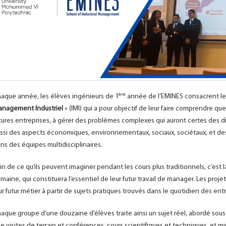
ère
aque année, les élèves ingénieurs de 1
année de l’EMINES consacrent le 
nagement Industriel
» (IMI) qui a pour objectif de leur faire comprendre qu
tures entreprises, à gérer des problèmes complexes qui auront certes des 
ssi des aspects économiques, environnementaux, sociaux, sociétaux, et des ri
ns des équipes multidisciplinaires.
in de ce qu’ils peuvent imaginer pendant les cours plus traditionnels, c’est la
maine, qui constituera l’essentiel de leur futur travail de manager. Les projet
ur futur métier à partir de sujets pratiques trouvés dans le quotidien des entr
aque groupe d’une douzaine d’élèves traite ainsi un sujet réel, abordé sou
e visites de terrain et conférences, cours scientifiques et techniques, et mi