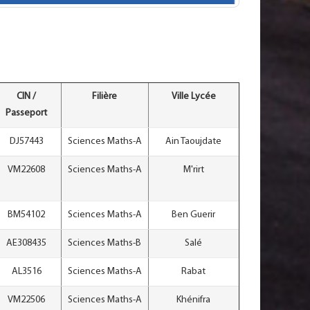
CIN /
Filière
Ville Lycée
Passeport
DJ57443
Sciences Maths-A
Ain Taoujdate
VM22608
Sciences Maths-A
M'rirt
BM54102
Sciences Maths-A
Ben Guerir
AE308435
Sciences Maths-B
Salé
AL3516
Sciences Maths-A
Rabat
VM22506
Sciences Maths-A
Khénifra