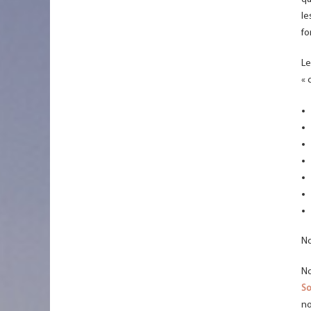
le
fo
L
« 
No
No
So
no