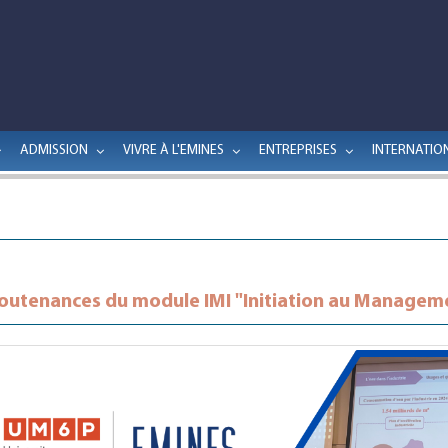
ADMISSION
VIVRE À L'EMINES
ENTREPRISES
INTERNATIO
outenances du module IMI "Initiation au Manageme