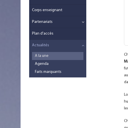
Corps enseignant
Partenariats
Plan d'accès
Actualités
Ch
A la une
Ma
Agenda
fu
Faits marquants
au
da
Lo
hu
le
Ch
qu