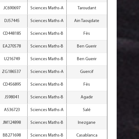
JC690697
Sciences Maths-A
Taroudant
DJ57445
Sciences Maths-A
Ain Taoujdate
CD448185
Sciences Maths-B
Fès
EA270578
Sciences Maths-B
Ben Guerir
U216749
Sciences Maths-B
Ben Guerir
ZG186537
Sciences Maths-A
Guercif
CD456895
Sciences Maths-B
Fès
J598041
Sciences Maths-B
Agadir
AS36723
Sciences Maths-A
Salé
JM124898
Sciences Maths-B
Inezgane
BB271698
Sciences Maths-B
Casablanca