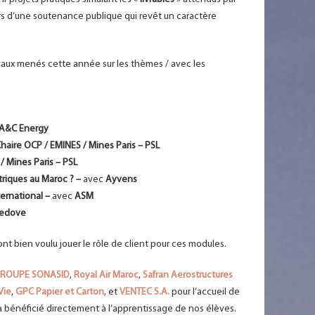
 lors d’une soutenance publique qui revêt un caractère
avaux menés cette année sur les thèmes / avec les
&C Energy
Chaire OCP / EMINES / Mines Paris – PSL
/ Mines Paris – PSL
triques au Maroc ? –
avec
Ayvens
ernational –
avec
ASM
edove
nt bien voulu jouer le rôle de client pour ces modules.
ROUPE SONASID
,
Royal Air Maroc
,
Safran
Aerostructures
Vie
,
GPC Papier et Carton
, et
VENTEC S.A.
pour l’accueil de
t a bénéficié directement à l’apprentissage de nos élèves.