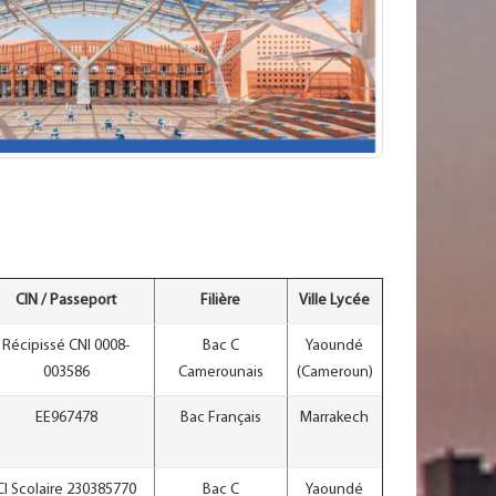
CIN / Passeport
Filière
Ville Lycée
Récipissé CNI 0008-
Bac C
Yaoundé
003586
Camerounais
(Cameroun)
EE967478
Bac Français
Marrakech
CI Scolaire 230385770
Bac C
Yaoundé