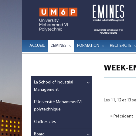
ACCUEIL
L'EMINES
FORMATION
RECHERCHE
WEEK-EN
La School of Industrial
Management
Les 11, 12 et 13 
L'Université Mohammed VI
polytechnique
Précédent
Chiffres clés
Board