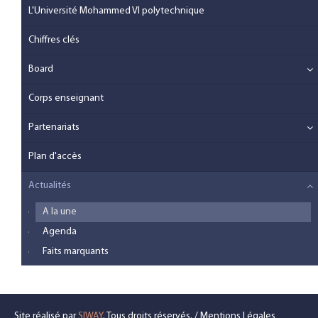
L'Université Mohammed VI polytechnique
Chiffres clés
Board
Corps enseignant
Partenariats
Plan d'accès
Actualités
A la une
Agenda
Faits marquants
Site réalisé par
SIWAY
. Tous droits réservés. /
Mentions Légales