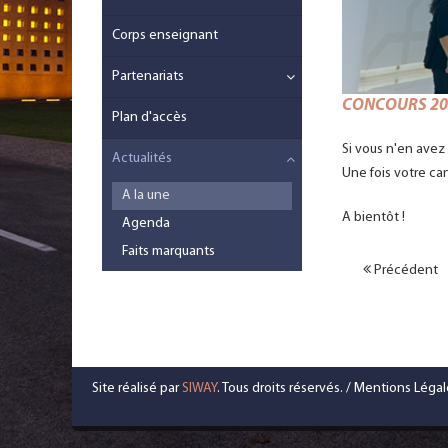
Corps enseignant
Partenariats
CONCOURS 201
Plan d'accès
Si vous n'en ave
Actualités
Une fois votre ca
A la une
A bientôt !
Agenda
Faits marquants
Précédent
Site réalisé par
SIWAY
. Tous droits réservés. /
Mentions Légal