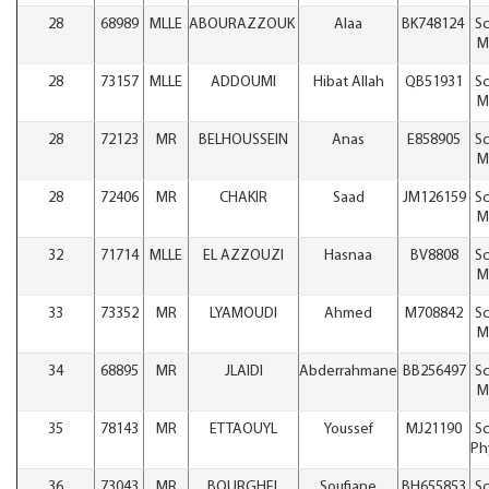
28
68989
MLLE
ABOURAZZOUK
Alaa
BK748124
Sc
M
28
73157
MLLE
ADDOUMI
Hibat Allah
QB51931
Sc
M
28
72123
MR
BELHOUSSEIN
Anas
E858905
Sc
M
28
72406
MR
CHAKIR
Saad
JM126159
Sc
M
32
71714
MLLE
EL AZZOUZI
Hasnaa
BV8808
Sc
M
33
73352
MR
LYAMOUDI
Ahmed
M708842
Sc
M
34
68895
MR
JLAIDI
Abderrahmane
BB256497
Sc
M
35
78143
MR
ETTAOUYL
Youssef
MJ21190
Sc
Ph
36
73043
MR
BOURGHEL
Soufiane
BH655853
Sc