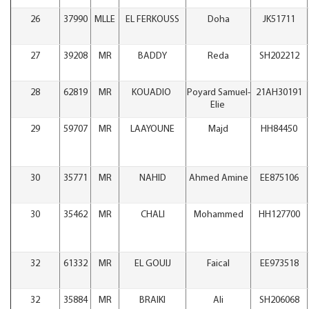
26
37990
MLLE
EL FERKOUSS
Doha
JK51711
27
39208
MR
BADDY
Reda
SH202212
28
62819
MR
KOUADIO
Poyard Samuel-
21AH30191
Elie
29
59707
MR
LAAYOUNE
Majd
HH84450
30
35771
MR
NAHID
Ahmed Amine
EE875106
30
35462
MR
CHALI
Mohammed
HH127700
32
61332
MR
EL GOUIJ
Faical
EE973518
32
35884
MR
BRAIKI
Ali
SH206068