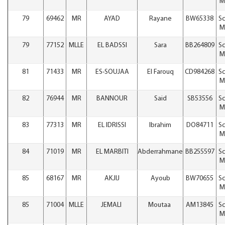
M
79
69462
MR
AYAD
Rayane
BW65338
Sc
M
79
77152
MLLE
EL BADSSI
Sara
BB264809
Sc
M
81
71433
MR
ES-SOUJAA
El Farouq
CD984268
Sc
M
82
76944
MR
BANNOUR
Said
SB53556
Sc
M
83
77313
MR
EL IDRISSI
Ibrahim
DO84711
Sc
M
84
71019
MR
EL MARBITI
Abderrahmane
BB255597
Sc
M
85
68167
MR
AKJIJ
Ayoub
BW70655
Sc
M
85
71004
MLLE
JEMALI
Moutaa
AM13845
Sc
M