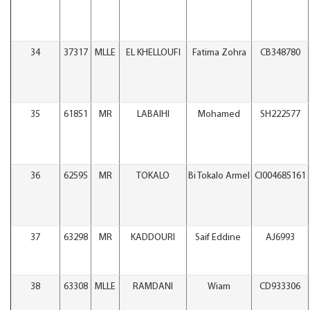
34
37317
MLLE
EL KHELLOUFI
Fatima Zohra
CB348780
35
61851
MR
LABAIHI
Mohamed
SH222577
36
62595
MR
TOKALO
Bi Tokalo Armel
CI004685161
37
63298
MR
KADDOURI
Saif Eddine
AJ6993
38
63308
MLLE
RAMDANI
Wiam
CD933306