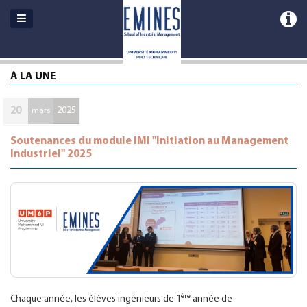
À LA UNE
20
2025
mars
Soutenances du module IMI "Initiation au Management
Industriel" 2025
ère
Chaque année, les élèves ingénieurs de 1
année de