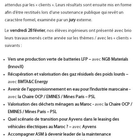
attendus par les « clients ». Leurs résultats sont ensuite mis en forme
afin d’être restitués lors d’une soutenance publique qui revêt un
caractère formel, examinée par un
jury
externe.
Le
vendredi 28 février
, nos élèves ingénieurs ont présenté avec brio
leurs travaux menés cette année sur les thèmes / avec les « clients »
suivants :
Vers une production verte de batteries LFP –
avec
NGB Materials
(InnovX)
Récupération et valorisation des gaz résiduels des poids lourds –
avec
BMTA&C Energy
Avenir de l’approvisionnement en eau pour l’industrie marocaine -
avec
la Chaire OCP / EMINES / Mines Paris – PSL
Valorisation des déchets ménagers au Maroc -
avec
la Chaire OCP /
EMINES / Mines Paris – PSL
Quel scénario de transition pour Ayvens dans le leasing des
véhicules électriques au Maroc ? –
avec
Ayvens
Accompagner ASM à devenir leader de la maintenance