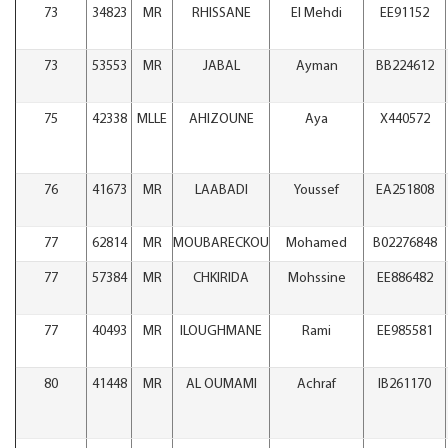
73
34823
MR
RHISSANE
El Mehdi
EE91152
73
53553
MR
JABAL
Ayman
BB224612
75
42338
MLLE
AHIZOUNE
Aya
X440572
76
41673
MR
LAABADI
Youssef
EA251808
77
62814
MR
MOUBARECKOU
Mohamed
B02276848
77
57384
MR
CHKIRIDA
Mohssine
EE886482
77
40493
MR
ILOUGHMANE
Rami
EE985581
80
41448
MR
AL OUMAMI
Achraf
IB261170