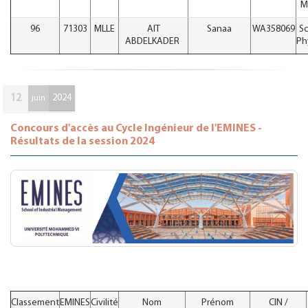
M
96
71303
MLLE
AIT
Sanaa
WA358069
Sc
ABDELKADER
Ph
12
2024
juin
Concours d'accès au Cycle Ingénieur de l'EMINES -
Résultats de la session 2024
Classement
EMINES
Civilité
Nom
Prénom
CIN /