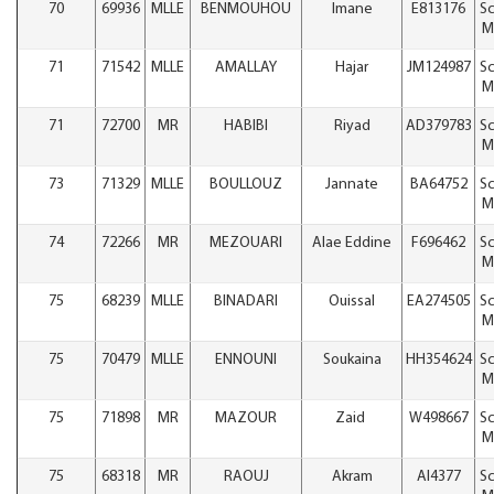
70
69936
MLLE
BENMOUHOU
Imane
E813176
Sc
M
71
71542
MLLE
AMALLAY
Hajar
JM124987
Sc
M
71
72700
MR
HABIBI
Riyad
AD379783
Sc
M
73
71329
MLLE
BOULLOUZ
Jannate
BA64752
Sc
M
74
72266
MR
MEZOUARI
Alae Eddine
F696462
Sc
M
75
68239
MLLE
BINADARI
Ouissal
EA274505
Sc
M
75
70479
MLLE
ENNOUNI
Soukaina
HH354624
Sc
M
75
71898
MR
MAZOUR
Zaid
W498667
Sc
M
75
68318
MR
RAOUJ
Akram
AI4377
Sc