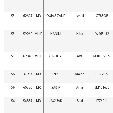
53
62695
MR
OUIAZZANE
Ismail
G783083
53
59262
MLLE
HANINI
Hiba
W465432
55
62840
MLLE
ZEROUAL
Aya
DA105591226
56
37933
MR
ANISS
Amine
BL172977
56
60550
MR
SABIR
Anas
JM101632
56
56885
MR
JAOUAD
Bilal
I776211