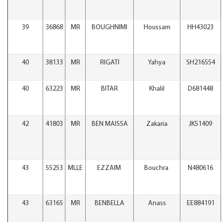
39
36868
MR
BOUGHNIMI
Houssam
HH43023
40
38133
MR
RIGATI
Yahya
SH216554
40
63223
MR
BITAR
Khalil
D681448
42
41803
MR
BEN MAISSA
Zakaria
JK51409
43
55253
MLLE
EZZAIM
Bouchra
N480616
43
63165
MR
BENBELLA
Anass
EE884191