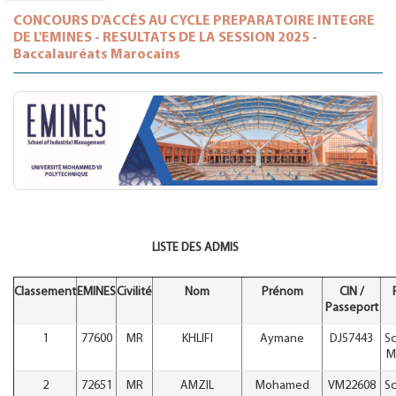
CONCOURS D'ACCÈS AU CYCLE PREPARATOIRE INTEGRE
DE L'EMINES - RESULTATS DE LA SESSION 2025 -
Baccalauréats Marocains
LISTE DES ADMIS
Classement
EMINES
Civilité
Nom
Prénom
CIN /
Passeport
1
77600
MR
KHLIFI
Aymane
DJ57443
Sc
M
2
72651
MR
AMZIL
Mohamed
VM22608
Sc