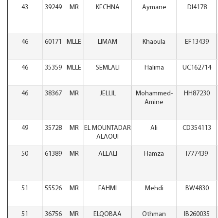
43
39249
MR
KECHNA
Aymane
DI4178
46
60171
MLLE
LIMAM
Khaoula
EF13439
46
35359
MLLE
SEMLALI
Halima
UC162714
46
38367
MR
JELLIL
Mohammed-
HH87230
Amine
49
35728
MR
EL MOUNTADAR
Ali
CD354113
ALAOUI
50
61389
MR
ALLALI
Hamza
I777439
51
55526
MR
FAHMI
Mehdi
BW4830
51
36756
MR
ELQOBAA
Othman
IB260035