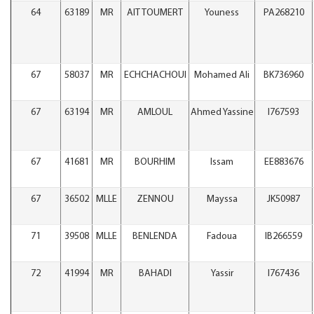
64
63189
MR
AIT TOUMERT
Youness
PA268210
67
58037
MR
ECHCHACHOUI
Mohamed Ali
BK736960
67
63194
MR
AMLOUL
Ahmed Yassine
I767593
67
41681
MR
BOURHIM
Issam
EE883676
67
36502
MLLE
ZENNOU
Mayssa
JK50987
71
39508
MLLE
BENLENDA
Fadoua
IB266559
72
41994
MR
BAHADI
Yassir
I767436