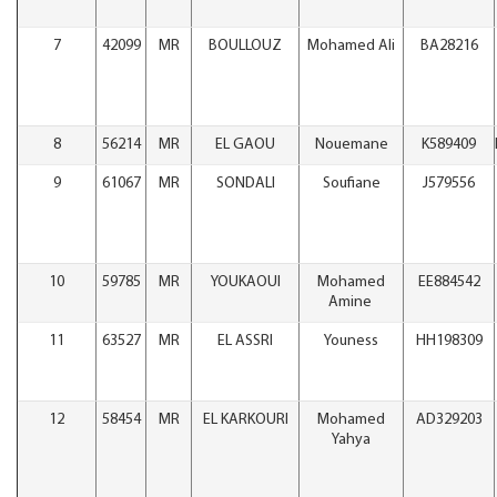
7
42099
MR
BOULLOUZ
Mohamed Ali
BA28216
8
56214
MR
EL GAOU
Nouemane
K589409
9
61067
MR
SONDALI
Soufiane
J579556
10
59785
MR
YOUKAOUI
Mohamed
EE884542
Amine
11
63527
MR
EL ASSRI
Youness
HH198309
12
58454
MR
EL KARKOURI
Mohamed
AD329203
Yahya