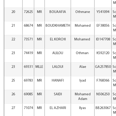
M
20
72625
MR
BOUAAFIA
Othmane
Y541094
Sc
M
21
68674
MR
BOUDKHAMETH
Mohamed
EF38056
Sc
M
22
73571
MR
EL KORCHI
Mohamed
ID147708
Sc
M
23
74419
MR
ALILOU
Othman
K592120
Sc
M
23
69331
MLLE
LALOUI
Alae
GA257850
Sc
M
25
69783
MR
HANAFI
Iyad
F768366
Sc
M
26
69085
MR
SAIDI
Mohamed
N506250
Sc
Adam
M
27
71074
MR
EL AZHARI
Ilyas
BB263067
Sc
M