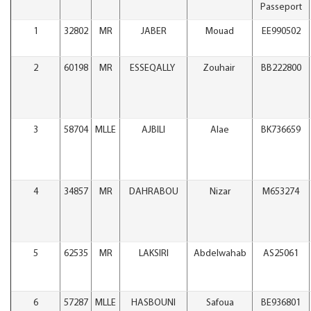
Passeport
1
32802
MR
JABER
Mouad
EE990502
2
60198
MR
ESSEQALLY
Zouhair
BB222800
3
58704
MLLE
AJBILI
Alae
BK736659
4
34857
MR
DAHRABOU
Nizar
M653274
5
62535
MR
LAKSIRI
Abdelwahab
AS25061
6
57287
MLLE
HASBOUNI
Safoua
BE936801