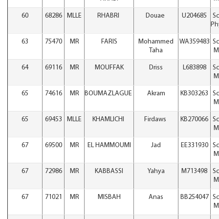
60
68286
MLLE
RHABRI
Douae
U204685
Sc
Ph
63
75470
MR
FARIS
Mohammed
WA359483
Sc
Taha
M
64
69116
MR
MOUFFAK
Driss
L683898
Sc
M
65
74616
MR
BOUMAZLAGUE
Akram
KB303263
Sc
M
65
69453
MLLE
KHAMLICHI
Firdaws
KB270066
Sc
M
67
69500
MR
EL HAMMOUMI
Jad
EE331930
Sc
M
67
72986
MR
KABBASSI
Yahya
M713498
Sc
M
67
71021
MR
MISBAH
Anas
BB254047
Sc
M