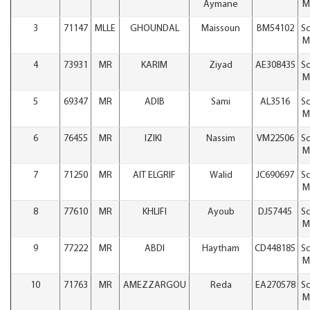
Aymane
M
3
71147
MLLE
GHOUNDAL
Maissoun
BM54102
Sc
M
4
73931
MR
KARIM
Ziyad
AE308435
Sc
M
5
69347
MR
ADIB
Sami
AL3516
Sc
M
6
76455
MR
IZIKI
Nassim
VM22506
Sc
M
7
71250
MR
AIT ELGRIF
Walid
JC690697
Sc
M
8
77610
MR
KHLIFI
Ayoub
DJ57445
Sc
M
9
77222
MR
ABDI
Haytham
CD448185
Sc
M
10
71763
MR
AMEZZARGOU
Reda
EA270578
Sc
M