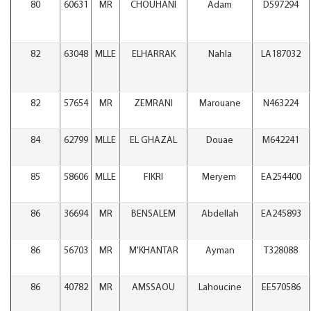
80
60631
MR
CHOUHANI
Adam
D597294
82
63048
MLLE
ELHARRAK
Nahla
LA187032
82
57654
MR
ZEMRANI
Marouane
N463224
84
62799
MLLE
EL GHAZAL
Douae
M642241
85
58606
MLLE
FIKRI
Meryem
EA254400
86
36694
MR
BENSALEM
Abdellah
EA245893
86
56703
MR
M'KHANTAR
Ayman
T328088
86
40782
MR
AMSSAOU
Lahoucine
EE570586