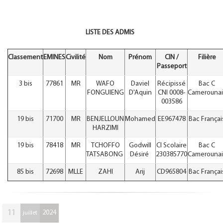
LISTE DES ADMIS
Classement
EMINES
Civilité
Nom
Prénom
CIN /
Filière
Passeport
3 bis
77861
MR
WAFO
Daviel
Récipissé
Bac C
FONGUIENG
D'Aquin
CNI 0008-
Camerounai
003586
19 bis
71700
MR
BENJELLOUN
Mohamed
EE967478
Bac Françai
HARZIMI
19 bis
78418
MR
TCHOFFO
Godwill
CI Scolaire
Bac C
TATSABONG
Désiré
230385770
Camerounai
85 bis
72698
MLLE
ZAHI
Arij
CD965804
Bac Françai
11
2024
juillet