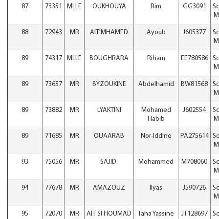
87
73351
MLLE
OUKHOUYA
Rim
GG3091
Sc
M
88
72943
MR
AIT'MHAMED
Ayoub
J605377
Sc
M
89
74317
MLLE
BOUGHRARA
Riham
EE780586
Sc
M
89
73657
MR
BYZOUKINE
Abdelhamid
BW81568
Sc
M
89
73882
MR
LYAKTINI
Mohamed
J602554
Sc
Habib
M
89
71685
MR
OUAARAB
Nor-Iddine
PA275614
Sc
M
93
75056
MR
SAJID
Mohammed
M708060
Sc
M
94
77678
MR
AMAZOUZ
Ilyas
J590726
Sc
M
95
72070
MR
AIT SI HOUMAD
Taha Yassine
JT128697
Sc