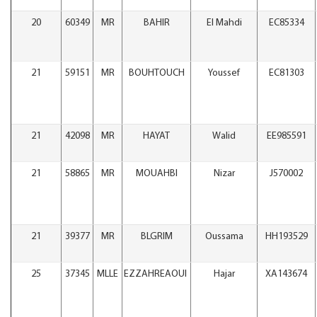
20
60349
MR
BAHIR
El Mahdi
EC85334
21
59151
MR
BOUHTOUCH
Youssef
EC81303
21
42098
MR
HAYAT
Walid
EE985591
21
58865
MR
MOUAHBI
Nizar
J570002
21
39377
MR
BLGRIM
Oussama
HH193529
25
37345
MLLE
EZZAHREAOUI
Hajar
XA143674