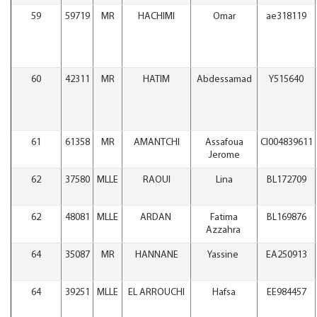
59
59719
MR
HACHIMI
Omar
ae318119
60
42311
MR
HATIM
Abdessamad
Y515640
61
61358
MR
AMANTCHI
Assafoua
CI004839611
Jerome
62
37580
MLLE
RAOUI
Lina
BL172709
62
48081
MLLE
ARDAN
Fatima
BL169876
Azzahra
64
35087
MR
HANNANE
Yassine
EA250913
64
39251
MLLE
EL ARROUCHI
Hafsa
EE984457