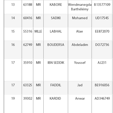
13
63188
MR
KABORE
Wendmanegda
B13577109
Barthélémy
14
60416
MR
SADIKI
Mohamed
UD17545
15
55316
MLLE
LABHAL
Alae
EE872070
16
62749
MR
BOUDERSA
Abdeladim
DO72736
17
35910
MR
IBN SEDDIK
Youssef
AJ231
17
63325
MR
FADDIL
Jad
BE916056
19
39302
MR
KARDID
Anwar
AD346749