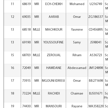
11
68619
MR
ECH-CHEIKH
Mohamed
U216749
Sc
M
12
69035
MR
AARAB
Omar
ZG186537
Sc
M
13
68518
MLLE
MACHKOUR
Yasmine
CD456895
Sc
M
13
69190
MR
YOUSSOUFINE
Samy
J598041
Sc
M
15
68703
MLLE
ZEROUAL
Riham
AS36723
Sc
M
16
72049
MR
HAMDANE
Abdessamad
JM124898
Sc
M
17
73915
MR
MGOUNI IDRISSI
Omar
BB271698
Sc
M
18
73224
MLLE
RACHIDI
Chaimae
BJ501671
Sc
Ph
19
74430
MR
MANSOURI
Rayane
WA358229
Sc