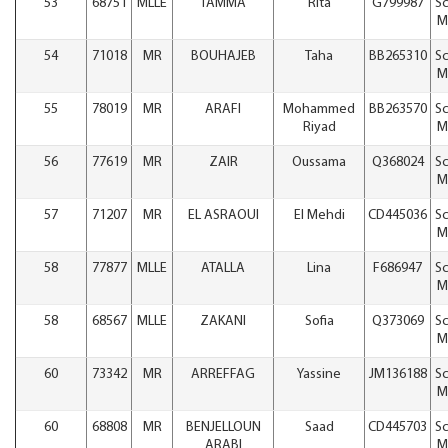
53
68751
MLLE
TAMMA
Rita
G799987
Sc
M
54
71018
MR
BOUHAJEB
Taha
BB265310
Sc
M
55
78019
MR
ARAFI
Mohammed
BB263570
Sc
Riyad
M
56
77619
MR
ZAIR
Oussama
Q368024
Sc
M
57
71207
MR
EL ASRAOUI
El Mehdi
CD445036
Sc
M
58
77877
MLLE
ATALLA
Lina
F686947
Sc
M
58
68567
MLLE
ZAKANI
Sofia
Q373069
Sc
M
60
73342
MR
ARREFFAG
Yassine
JM136188
Sc
M
60
68808
MR
BENJELLOUN
Saad
CD445703
Sc
ARABI
M