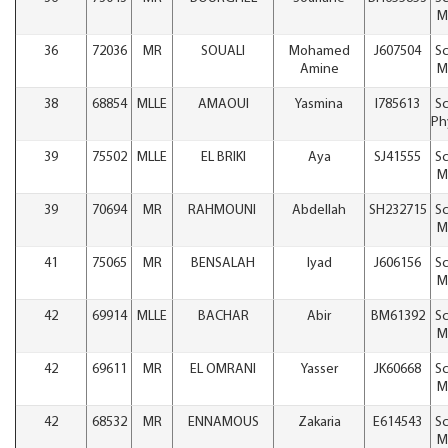
M
36
72036
MR
SOUALI
Mohamed
J607504
Sc
Amine
M
38
68854
MLLE
AMAOUI
Yasmina
I785613
Sc
Ph
39
75502
MLLE
EL BRIKI
Aya
SJ41555
Sc
M
39
70694
MR
RAHMOUNI
Abdellah
SH232715
Sc
M
41
75065
MR
BENSALAH
Iyad
J606156
Sc
M
42
69914
MLLE
BACHAR
Abir
BM61392
Sc
M
42
69611
MR
EL OMRANI
Yasser
JK60668
Sc
M
42
68532
MR
ENNAMOUS
Zakaria
E614543
Sc
M