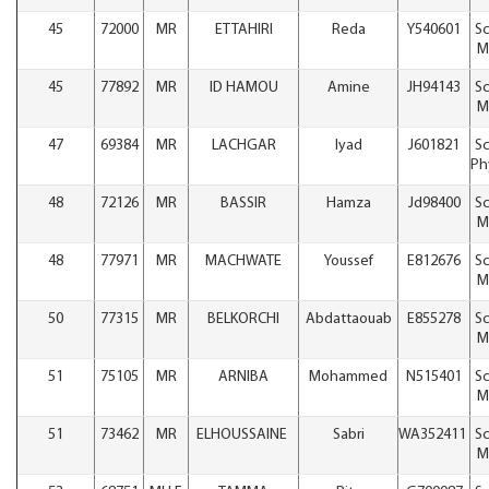
45
72000
MR
ETTAHIRI
Reda
Y540601
Sc
M
45
77892
MR
ID HAMOU
Amine
JH94143
Sc
M
47
69384
MR
LACHGAR
Iyad
J601821
Sc
Ph
48
72126
MR
BASSIR
Hamza
Jd98400
Sc
M
48
77971
MR
MACHWATE
Youssef
E812676
Sc
M
50
77315
MR
BELKORCHI
Abdattaouab
E855278
Sc
M
51
75105
MR
ARNIBA
Mohammed
N515401
Sc
M
51
73462
MR
ELHOUSSAINE
Sabri
WA352411
Sc
M