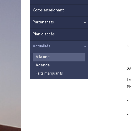
Corps enseignant
Partenariats
Plan d'accès
Actualités
A la une
Agenda
2E
Faits marquants
Le
Ph