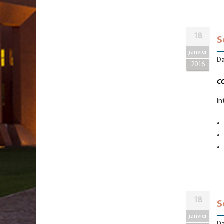
18
S
janvier
Da
2016
CO
In
18
S
janvier