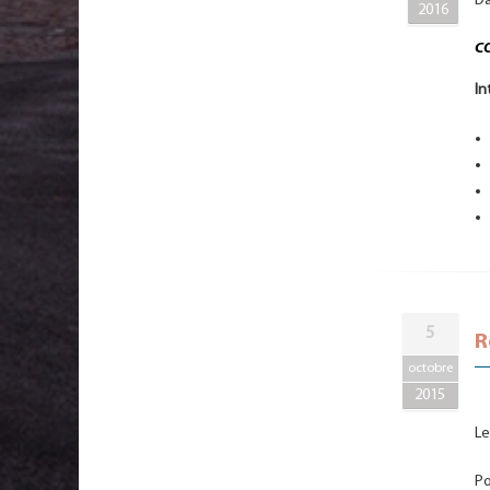
Da
2016
CO
In
5
R
octobre
2015
Le
Po