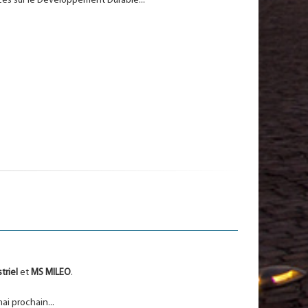
ces sur le Développement Durable...
triel
et
MS MILEO
.
ai prochain...