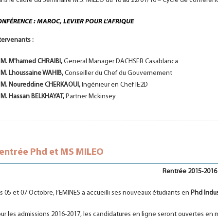
ns le cadre du Séminaire M.S. MILEO du 18 au 22/01/16 – Cycle de conféren
NFÉRENCE : MAROC, LEVIER POUR L’AFRIQUE
tervenants :
M. M'hamed CHRAIBI,
General Manager DACHSER Casablanca
M. Lhoussaine WAHIB,
Conseiller du Chef du Gouvernement
M. Noureddine CHERKAOUI,
Ingénieur en Chef IE2D
M. Hassan BELKHAYAT,
Partner Mckinsey
entrée Phd et MS MILEO
Rentrée 2015-2016
s 05 et 07 Octobre, l’EMINES a accueilli ses nouveaux étudiants en
Phd Indus
ur les admissions 2016-2017, les candidatures en ligne seront ouvertes en m