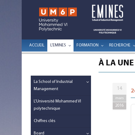
ACCUEIL
L'EMINES
FORMATION
RECHERCHE
À LA UNE
La School of Industrial
14
Management
2
mars
L'Université Mohammed VI
2016
polytechnique
Chiffres clés
Board