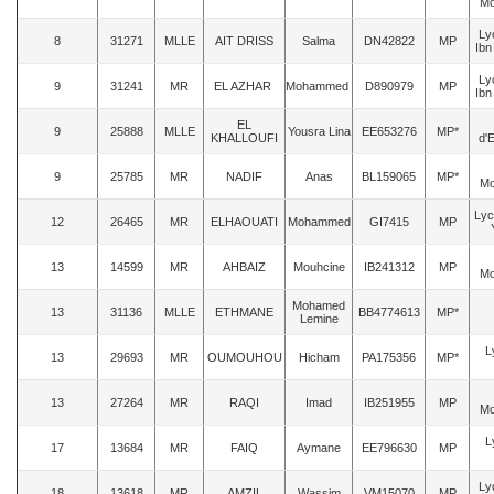
Mo
Ly
8
31271
MLLE
AIT DRISS
Salma
DN42822
MP
Ibn
Ly
9
31241
MR
EL AZHAR
Mohammed
D890979
MP
Ibn
EL
9
25888
MLLE
Yousra Lina
EE653276
MP*
KHALLOUFI
d'
9
25785
MR
NADIF
Anas
BL159065
MP*
Mo
Lyc
12
26465
MR
ELHAOUATI
Mohammed
GI7415
MP
13
14599
MR
AHBAIZ
Mouhcine
IB241312
MP
Mo
Mohamed
13
31136
MLLE
ETHMANE
BB4774613
MP*
Lemine
L
13
29693
MR
OUMOUHOU
Hicham
PA175356
MP*
13
27264
MR
RAQI
Imad
IB251955
MP
Mo
L
17
13684
MR
FAIQ
Aymane
EE796630
MP
Ly
18
13618
MR
AMZIL
Wassim
VM15070
MP