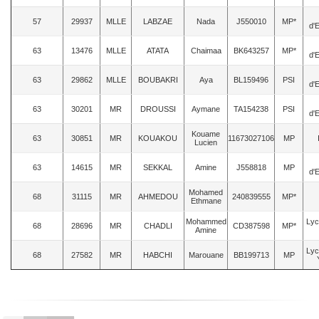
57
29937
MLLE
LABZAE
Nada
J550010
MP*
d'
63
13476
MLLE
ATATA
Chaimaa
BK643257
MP*
d'
63
29862
MLLE
BOUBAKRI
Aya
BL159496
PSI
d'
63
30201
MR
DROUSSI
Aymane
TA154238
PSI
d'
Kouame
63
30851
MR
KOUAKOU
11673027106
MP
Lucien
63
14615
MR
SEKKAL
Amine
J558818
MP
d'
Mohamed
68
31115
MR
AHMEDOU
240839555
MP*
Ethmane
Mohammed
Lyc
68
28696
MR
CHADLI
CD387598
MP*
Amine
Lyc
68
27582
MR
HABCHI
Marouane
BB199713
MP