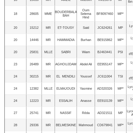
Ibn
Oum
BOUDERBALA
18
28605
MME
Selema
BF8097460
MP*
BAH
Hind
Ly
20
15212
MR
ET-TOUSY
Said
JC624261
MP
L
20
14446
MR
HAMMADIA
Burhan
BE915862
MP*
20
25831
MLLE
SABRI
Wiam
BJ463441
PSI
d'
L
23
26489
MR
AGHOUJDAM
Abdel Ali
EE955147
MP*
24
30215
MR
EL MENDILI
Youssef
JC611004
TSI
d'
Lyc
24
12382
MLLE
ELMAJOUDI
Yasmine
AD320326
MP*
L
24
12223
MR
ESSALIH
Anasse
EE910139
MP*
Lyc
27
25741
MR
NASSIF
Réda
AD321511
MP
A
Lyc
28
29336
MR
BELMESKINE
Mahmoud
CD679841
MP*