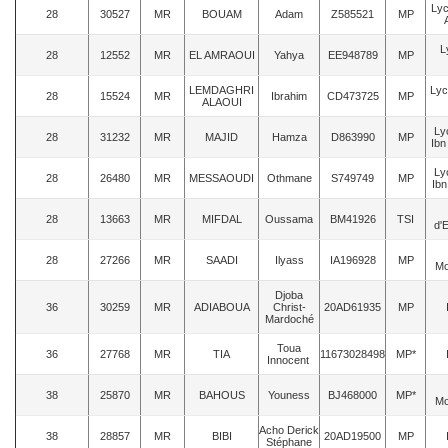
Lyc
28
30527
MR
BOUAM
Adam
Z585521
MP
A
L
28
12552
MR
EL AMRAOUI
Yahya
EE948789
MP
LEMDAGHRI
Lyc
28
15524
MR
Ibrahim
CD473725
MP
ALAOUI
Ly
28
31232
MR
MAJID
Hamza
D863990
MP
Ibn
Ly
28
26480
MR
MESSAOUDI
Othmane
S749749
MP
Ibn
28
13663
MR
MIFDAL
Oussama
BM41926
TSI
d'
28
27266
MR
SAADI
Ilyass
IA196928
MP
Mo
Djoba
36
30259
MR
ADIABOUA
Christ-
20AD61935
MP
Mardoché
Toua
36
27768
MR
TIA
11673028498
MP*
Innocent
38
25870
MR
BAHOUS
Youness
BJ468000
MP*
Mo
Acho Derick
38
28857
MR
BIBI
20AD19500
MP
Stéphane