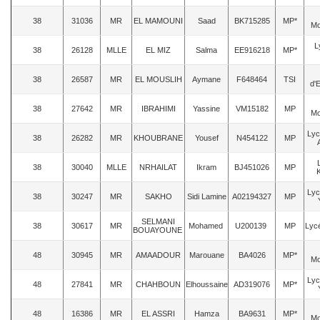
38
31036
MR
EL MAMOUNI
Saad
BK715285
MP*
Mo
L
38
26128
MLLE
EL MIZ
Salma
EE916218
MP*
38
26587
MR
EL MOUSLIH
Aymane
F648464
TSI
d'
38
27642
MR
IBRAHIMI
Yassine
VM15182
MP
Mo
Lyc
38
26282
MR
KHOUBRANE
Yousef
N454122
MP
38
30040
MLLE
NRHAILAT
Ikram
BJ451026
MP
Lyc
38
30247
MR
SAKHO
Sidi Lamine
A02194327
MP
SELMANI
38
30617
MR
Mohamed
U200139
MP
Lycé
BOUAYOUNE
48
30945
MR
AMAADOUR
Marouane
BA4026
MP*
Mo
Lyc
48
27841
MR
CHAHBOUN
Elhoussaine
AD319076
MP*
48
16386
MR
EL ASSRI
Hamza
BA9631
MP*
Mo