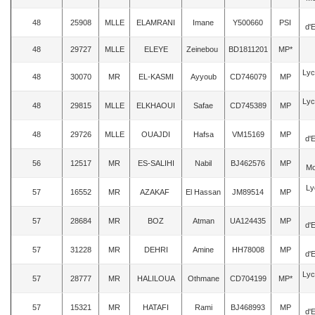
48
25908
MLLE
ELAMRANI
Imane
Y500660
PSI
d'
48
29727
MLLE
ELEYE
Zeinebou
BD1811201
MP*
Lyc
48
30070
MR
EL-KASMI
Ayyoub
CD746079
MP
Lyc
48
29815
MLLE
ELKHAOUI
Safae
CD745389
MP
48
29726
MLLE
OUAJDI
Hafsa
VM15169
MP
d'
56
12517
MR
ES-SALIHI
Nabil
BJ462576
MP
Mo
Ly
57
16552
MR
AZAKAF
El Hassan
JM89514
MP
57
28684
MR
BOZ
Atman
UA124435
MP
d'
57
31228
MR
DEHRI
Amine
HH78008
MP
d'
Lyc
57
28777
MR
HALILOUA
Othmane
CD704199
MP*
57
15321
MR
HATAFI
Rami
BJ468993
MP
d'